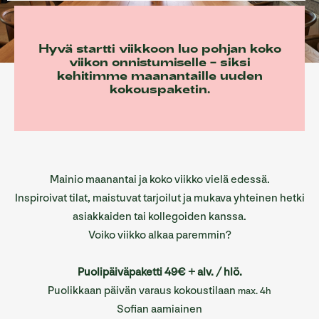
Sofian ravintolat
Sofian tilat
Hyvä startti viikkoon luo pohjan koko
viikon onnistumiselle – siksi
Info/Historia
kehitimme maanantaille uuden
kokouspaketin.
Yhteystiedot
English
Mainio maanantai ja koko viikko vielä edessä.
Inspiroivat tilat, maistuvat tarjoilut ja mukava yhteinen hetki
asiakkaiden tai kollegoiden kanssa.
Voiko viikko alkaa paremmin?
Puolipäiväpaketti 49€ + alv. / hlö.
Puolikkaan päivän varaus
kokoustilaan
max. 4h
Sofian aamiainen