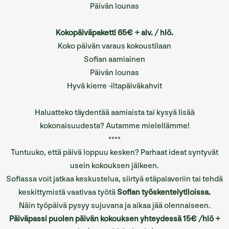
Päivän lounas
Kokopäiväpaketti 65€ + alv. / hlö.
Koko päivän varaus
kokoustilaan
Sofian aamiainen
Päivän lounas
Hyvä kierre -iltapäiväkahvit
Haluatteko täydentää aamiaista tai kysyä lisää
kokonaisuudesta? Autamme mielellämme!
****
Tuntuuko, että päivä loppuu kesken? Parhaat ideat syntyvät
usein kokouksen jälkeen.
Sofiassa voit jatkaa keskustelua, siirtyä etäpalaveriin tai tehdä
keskittymistä vaativaa työtä
Sofian työskentelytiloissa.
Näin työpäivä pysyy sujuvana ja aikaa jää olennaiseen.
Päiväpassi puolen päivän kokouksen yhteydessä 15€ /hlö +