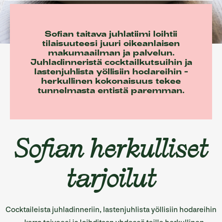
Sofian ravintolat
Sofian tilat
Sofian taitava juhlatiimi loihtii
tilaisuuteesi juuri oikeanlaisen
Info/Historia
makumaailman ja palvelun.
Juhladinneristä cocktailkutsuihin ja
lastenjuhlista yöllisiin hodareihin -
Yhteystiedot
herkullinen kokonaisuus tekee
tunnelmasta entistä paremman.
English
Sofian herkulliset
tarjoilut
Cocktaileista juhladinneriin, lastenjuhlista yöllisiin hodareihin