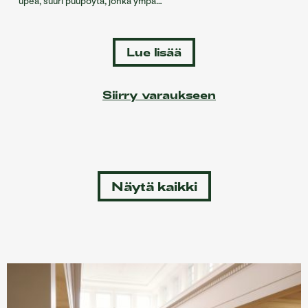
upea, suuri puupöytä, jonka ympä…
Lue lisää
Siirry varaukseen
Näytä kaikki