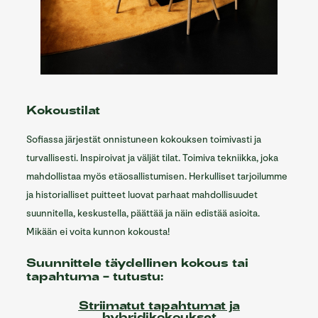
Kokoustilat
Sofiassa järjestät onnistuneen kokouksen toimivasti ja
turvallisesti. Inspiroivat ja väljät tilat. Toimiva tekniikka, joka
mahdollistaa myös etäosallistumisen. Herkulliset tarjoilumme
ja historialliset puitteet luovat parhaat mahdollisuudet
suunnitella, keskustella, päättää ja näin edistää asioita.
Mikään ei voita kunnon kokousta!
Suunnittele täydellinen kokous tai
tapahtuma – tutustu:
Striimatut tapahtumat ja
hybridikokoukset