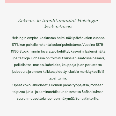
Kokous- ja tapahtumatilat Helsingin
keskustassa
Helsingin empire-keskustan helmi näki päivänvalon vuonna
1771, kun paikalle rakentui sokeripuhdistamo. Vuosina 1879-
1930 Stockmannin tavaratalo kehittyi, kasvoi ja laajensi näitä
upeita tiloja. Sofiassa on toiminut vuosien saatossa basaari,
poliisilaitos, museo, kahviloita, kauppoja ja on perustettu
judoseura ja ennen kaikkea pidetty lukuisia merkityksellisiä
tapahtumia.
Upeat kokoushuoneet, Suomen paras työpajatila, moneen
taipuvat juhla- ja seminaaritilat unohtamatta Sofian kulman
suuren neuvotteluhuoneen näkymää Senaatintorille.