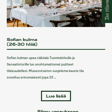
Tee tilavaraus
Sofian kulma
(26-30 hlöä)
Sofian kulman upea näköala Tuomiokirkolle ja
Senaatintorille luo unohtumattomat puitteet
tilaisuudellesi. Museoviraston suojelema kaunis tila
soveltuu erinomaisesti jopa 33 …
Lue lisää
Siirry varaukseen