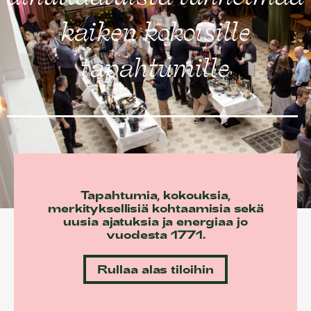
Sofian ravintolat
kaiken kokoisille
Sofian tilat
tapahtumille
Info/Historia
Yhteystiedot
English
Tapahtumia, kokouksia,
merkityksellisiä kohtaamisia sekä
uusia ajatuksia ja energiaa jo
vuodesta 1771.
Rullaa alas tiloihin