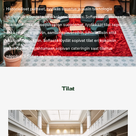
Historialliset puitteet, tyylikäs sisustus ja uusin teknologia
yhdistyvät kiinnostavaksi kokonaisuudeksi Sofian kabineteissa ja
kokoustiloissa. Museoviraston suojelemat, tyylikkäät tilat taipuvat
sekä seminaaripäiviin, aamiaispalavereihin, juhlaillallisiin että
yksityistilaisuuksiin. Sofiasta löydät sopivat tilat eri kokoisiin
tapahtumiin. Tapahtumaan sopivan cateringin saat tilattua
näppärästi Sofian ravintolasta.
Tilat