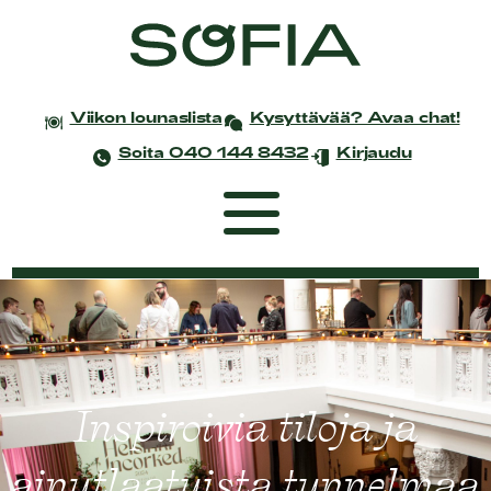
Viikon lounaslista
Kysyttävää? Avaa chat!
Soita 040 144 8432
Kirjaudu
Etusivu
Coworking
Tapahtumat ja kokoukset
Inspiroivia tiloja ja
Yksityistilaisuudet
ainutlaatuista tunnelmaa
Juhlat