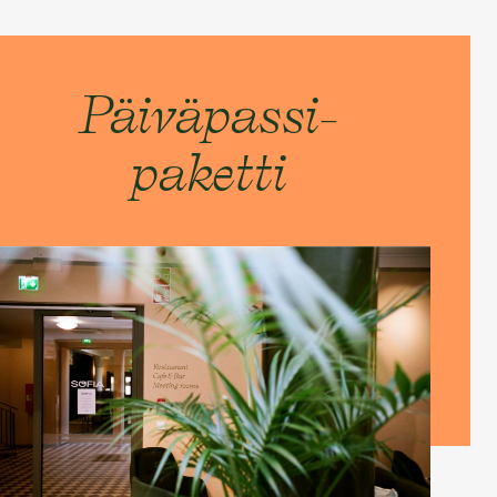
Päiväpassi-
paketti