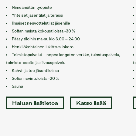
Nimeämätön työpiste
Yhteiset jäsentilat ja terassi
Ilmaiset neuvottelutilat jäsenille
Sofian muista kokoustiloista -30 %
Pääsy tiloihin ma-su klo 6.00 – 24.00
Henkilökohtainen lukittava lokero
Toimistopalvelut – nopea langaton verkko, tulostuspalvelu,
toimisto-osoite ja siivouspalvelu
t
Kahvi- ja tee jäsentiloissa
Sofian ravintoloista -20 %
Sauna
Haluan lisätietoa
Katso lisää