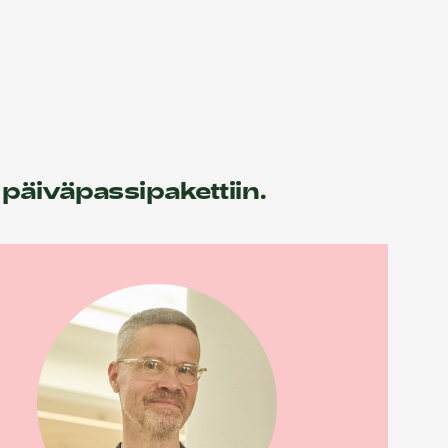
 päiväpassipakettiin.