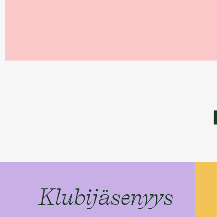
Klubijäsenyys