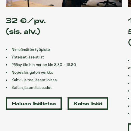
32 €/pv.
(sis. alv.)
Nimeämätön työpiste
Yhteiset jäsentilat
Pääsy tiloihin ma-pe klo 8.30 – 16.30
e
Nopea langaton verkko
Kahvi- ja tee jäsentiloissa
Sofian jäsentilaisuudet
Haluan lisätietoa
Katso lisää