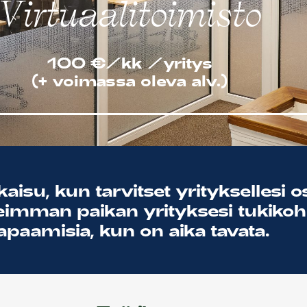
Virtuaalitoimisto
100 €/kk /yritys
(+ voimassa oleva alv.)
aisu, kun tarvitset yrityksellesi 
eimman paikan yrityksesi tukikohd
apaamisia, kun on aika tavata.