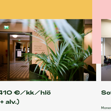
410 €/kk/hlö
So
(+ alv.)
Monen 