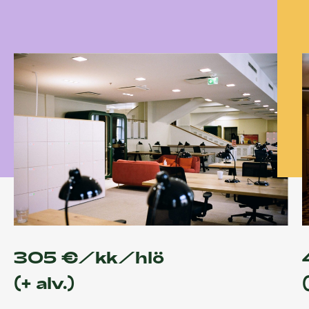
305 €/kk/hlö
(+ alv.)