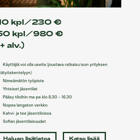
10 kpl/230 €
50 kpl/980 €
(+ alv.)
Käyttäjiä voi olla useita (joustava ratkaisu ison yrityksen
tätyöskentelyyn)
Nimeämätön työpiste
Yhteiset jäsentilat
Pääsy tiloihin ma-pe klo 8.30 – 16.30
Nopea langaton verkko
Kahvi- ja tee jäsentiloissa
Sofian jäsentilaisuudet
Haluan lisätietoa
Katso lisää