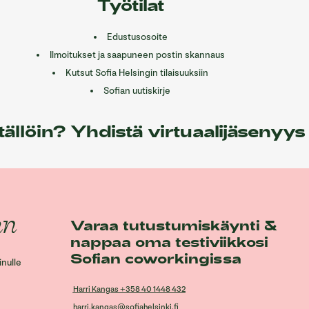
Työtilat
Edustusosoite
Ilmoitukset ja saapuneen postin skannaus
Kutsut Sofia Helsingin tilaisuuksiin
Sofian uutiskirje
 tällöin? Yhdistä virtuaalijäsenyys
an
Varaa tutustumiskäynti &
nappaa oma testiviikkosi
Sofian coworkingissa
inulle
Harri Kangas +358 40 1448 432
harri.kangas@sofiahelsinki.fi