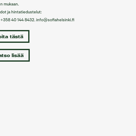
en mukaan.
dot ja hintatiedustelut:
. +358 40 144 8432. info@sofiahelsinki.fi
ita tästä
tso lisää