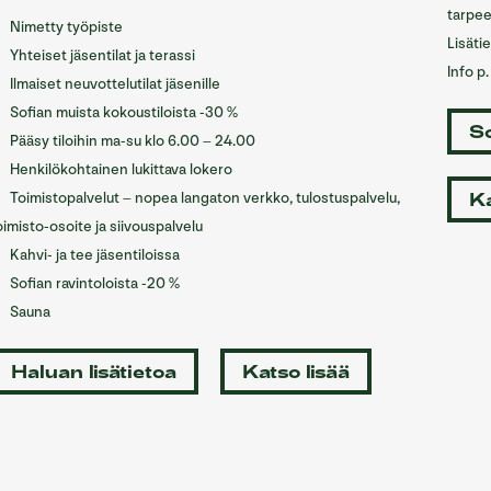
tarpe
Nimetty työpiste
Lisätie
Yhteiset jäsentilat ja terassi
Info p
Ilmaiset neuvottelutilat jäsenille
Sofian muista kokoustiloista -30 %
So
Pääsy tiloihin ma-su klo 6.00 – 24.00
Henkilökohtainen lukittava lokero
Toimistopalvelut – nopea langaton verkko, tulostuspalvelu,
Ka
oimisto-osoite ja siivouspalvelu
Kahvi- ja tee jäsentiloissa
Sofian ravintoloista -20 %
Sauna
Haluan lisätietoa
Katso lisää