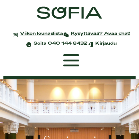
Viikon lounaslista
Kysyttävää? Avaa chat!
Soita 040 144 8432
Kirjaudu
Etusivu
Coworking
Tapahtumat ja kokoukset
Yksityistilaisuudet
Juhlat