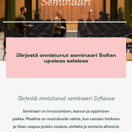
Seminaari
Sofian ravintolat
Sofian tilat
Info/Historia
Yhteystiedot
English
Järjestä onnistunut seminaari Sofian
upeissa saleissa
Järjestä onnistunut seminaari Sofiassa
Seminaari on innostumisen, kasvun ja oppimisen
paikka.
Maailma on muutokselle valmis, kun samaan hetkeen
ja tilaan saapuu joukko osaavia, uteliaita ja samasta aiheesta