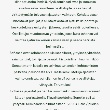
kiinnostuneita ihmisiä.
Hyvä seminaari avaa jo kutsussa
sisällön sekä tavoitteen osallistujille ja saa heidät
virittäytymään tulevaan ajatusten vaihtoon.
Kohdatessaan
innostavat puhujat ja alustajat antavat ajatuksille pontta ja
keskusteluissa esitysten jälkeen, tauoilla sekä ruokaillessa.
Osallistujat muodostavat yhteisön, jossa kuka tahansa voi
vaihtaa ajatuksia kenen kanssa vaan ja saada hetkistä
huimasti irti.
Sofiassa ovat kohdanneet lukuisat aiheet, yritykset, yhteisöt,
asiantuntijat, toimijat ja osaajat. Historiallinen kaunis miljöö
Senaatintorin laidalla on toiminut tuhansien kohtaamisten
paikkana jo vuodesta 1771. Täällä keskustelu ja ajatusten
vaihto onnistuu, puhujien on hyvä puhua ja osallistujat
viihtyvät. Tervetuloa!
Sofiassa järjestät pienen tai isommankin seminaarin avaimet
käteen periaatteella. Tilavaihtoehtoina
Sonckin sali
tai
Lyhtysali
. Seminaarien hinnat alkaen 1290 € + alv. / puolen