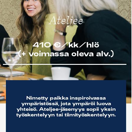
Sofian ravintolat
Ateljee
Sofian tilat
Info/Historia
Yhteystiedot
410 €/kk/hlö
(+ voimassa oleva alv.)
English
Nimetty paikka inspiroivassa
ympäristössä, jota ympäröi luova
yhteisö. Ateljee-jäsenyys sopii yksin
työskentelyyn tai tiimityöskentelyyn.