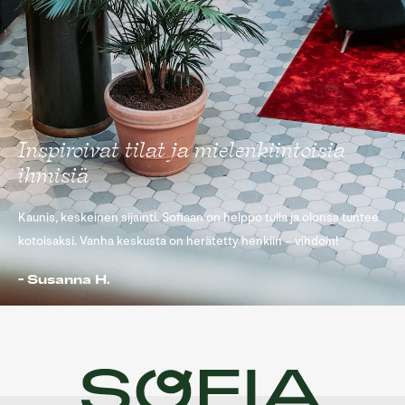
Inspiroivat tilat ja mielenkiintoisia
ihmisiä
Kaunis, keskeinen sijainti. Sofiaan on helppo tulla ja olonsa tuntee
kotoisaksi. Vanha keskusta on herätetty henkiin – vihdoin!
- Susanna H. ​