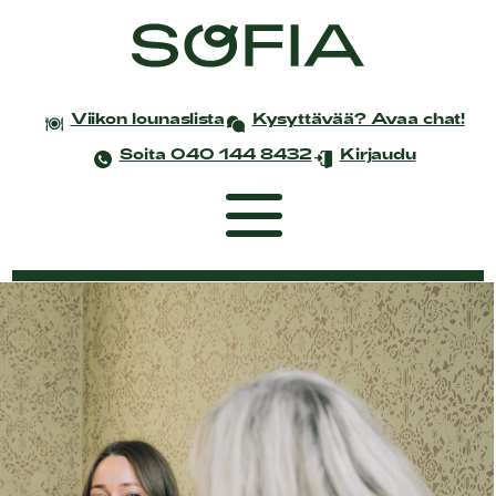
Viikon lounaslista
Kysyttävää? Avaa chat!
Soita 040 144 8432
Kirjaudu
Etusivu
Coworking
Tapahtumat ja kokoukset
Yksityistilaisuudet
Juhlat