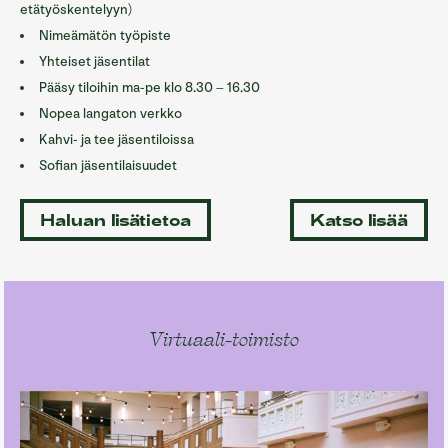
etätyöskentelyyn)
Nimeämätön työpiste
Yhteiset jäsentilat
Pääsy tiloihin ma-pe klo 8.30 – 16.30
Nopea langaton verkko
Kahvi- ja tee jäsentiloissa
Sofian jäsentilaisuudet
Haluan lisätietoa
Katso lisää
Virtuaali-toimisto