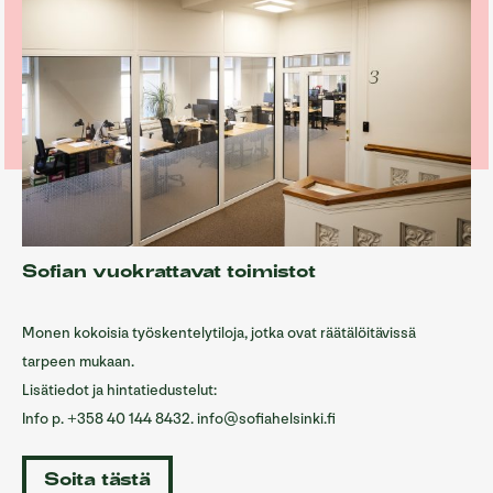
Sofian vuokrattavat toimistot
Monen kokoisia työskentelytiloja, jotka ovat räätälöitävissä
tarpeen mukaan.
Lisätiedot ja hintatiedustelut:
Info p. +358 40 144 8432. info@sofiahelsinki.fi
Soita tästä