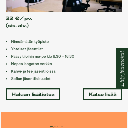
32 €/pv.
(sis. alv.)
Nimeämätön työpiste
Yhteiset jäsentilat
Liity jäseneksi
Pääsy tiloihin ma-pe klo 8.30 – 16.30
Nopea langaton verkko
Kahvi- ja tee jäsentiloissa
Sofian jäsentilaisuudet
Haluan lisätietoa
Katso lisää