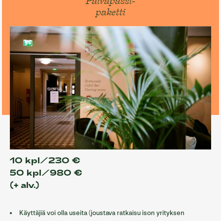
Päiväpassi-
paketti
10 kpl/230 €
50 kpl/980 €
(+ alv.)
Käyttäjiä voi olla useita (joustava ratkaisu ison yrityksen