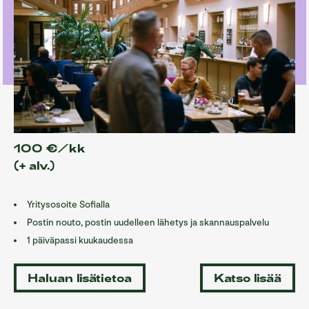
100 €/kk
(+ alv.)
Yritysosoite Sofialla
Postin nouto, postin uudelleen lähetys ja skannauspalvelu
1 päiväpassi kuukaudessa
Haluan lisätietoa
Katso lisää