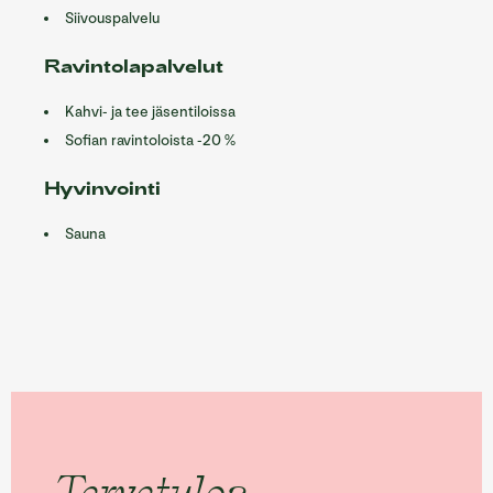
Siivouspalvelu
Ravintolapalvelut
Kahvi- ja tee jäsentiloissa
Sofian ravintoloista -20 %
Hyvinvointi
Sauna