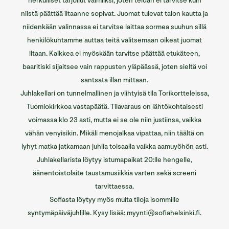
herkulliset tarjoilut valmiiksi, joten teidän ei tarvitse kuin
niistä päättää iltaanne sopivat. Juomat tulevat talon kautta ja
niidenkään valinnassa ei tarvitse laittaa sormea suuhun sillä
henkilökuntamme auttaa teitä valitsemaan oikeat juomat
iltaan. Kaikkea ei myöskään tarvitse päättää etukäteen,
baaritiski sijaitsee vain rappusten yläpäässä, joten sieltä voi
santsata illan mittaan.
Juhlakellari on tunnelmallinen ja viihtyisä tila Torikortteleissa,
Tuomiokirkkoa vastapäätä. Tilavaraus on lähtökohtaisesti
voimassa klo 23 asti, mutta ei se ole niin justiinsa, vaikka
vähän venyisikin. Mikäli menojalkaa vipattaa, niin täältä on
lyhyt matka jatkamaan juhlia toisaalla vaikka aamuyöhön asti.
Juhlakellarista löytyy istumapaikat 20:lle hengelle,
äänentoistolaite taustamusiikkia varten sekä screeni
tarvittaessa.
Sofiasta löytyy myös muita tiloja isommille
syntymäpäiväjuhlille. Kysy lisää: myynti@sofiahelsinki.fi.