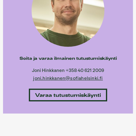
Soita ja varaa ilmainen tutustumiskäynti
Joni Hinkkanen +358 40 621 2009
joni.hinkkanen@sofiahelsinki.fi
Varaa tutustumiskäynti