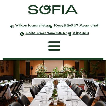
Viikon lounaslista
Kysyttävää? Avaa chat!
Soita 040 144 8432
Kirjaudu
Etusivu
Coworking
Tapahtumat ja kokoukset
Yksityistilaisuudet
Juhlat