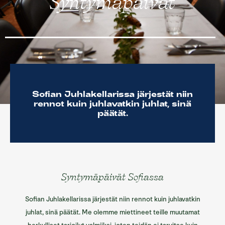
Syntymäpäivät
Sofian ravintolat
Sofian tilat
Info/Historia
Yhteystiedot
English
Sofian Juhlakellarissa järjestät niin
rennot kuin juhlavatkin juhlat, sinä
päätät.
Syntymäpäivät Sofiassa
Sofian Juhlakellarissa järjestät niin rennot kuin juhlavatkin
juhlat, sinä päätät. Me olemme miettineet teille muutamat