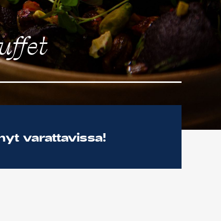
uffet
yt varattavissa!