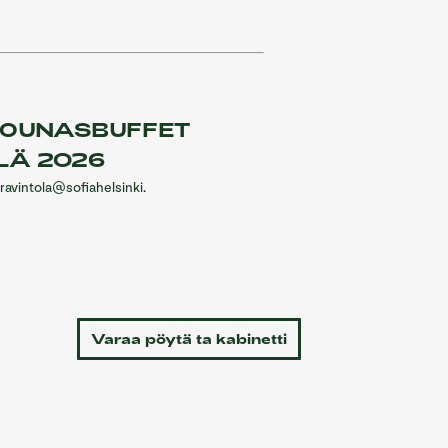
LOUNASBUFFET
LÄ 2026
ravintola@sofiahelsinki.
Varaa pöytä ta kabinetti