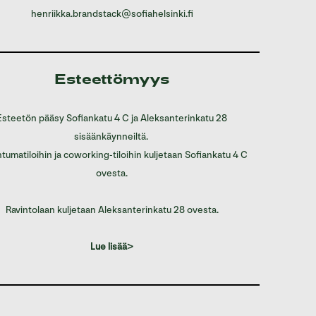
henriikka.brandstack@sofiahelsinki.fi
Esteettömyys
Esteetön pääsy Sofiankatu 4 C ja Aleksanterinkatu 28
sisäänkäynneiltä.
tumatiloihin ja coworking-tiloihin kuljetaan Sofiankatu 4 C
ovesta.
Ravintolaan kuljetaan Aleksanterinkatu 28 ovesta.
Lue lisää>