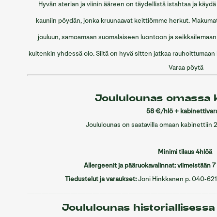
Hyvän aterian ja viinin ääreen on täydellistä istahtaa ja käy
kauniin pöydän, jonka kruunaavat keittiömme herkut. Makuma
jouluun, samoamaan suomalaiseen luontoon ja seikkailemaan 
kuitenkin yhdessä olo. Siitä on hyvä sitten jatkaa rauhoittumaan
Varaa pöytä
Joululounas omassa k
58 €/hlö + kabinettivar
Joululounas on saatavilla omaan kabinettiin 28.
Minimi tilaus 4hlöä
Allergeenit ja pääruokavalinnat: viimeistään 7 
Tiedustelut ja varaukset:
Joni Hinkkanen p. 040-621 
——————————————————————————
Joululounas historiallisessa 