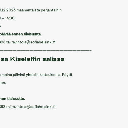
.-19.12.2025 maanantaista perjantaihin
0 – 14:30
.
ö
 päivää ennen tilaisuutta.
893 tai
ravintola@sofiahelsinki.fi
————————
—————————————–
ssa Kiseleffin salissa
empina päivinä
yhdellä kattauksella. Pöytä
een.
en tilaisuutta.
893 tai
ravintola@sofiahelsinki.fi