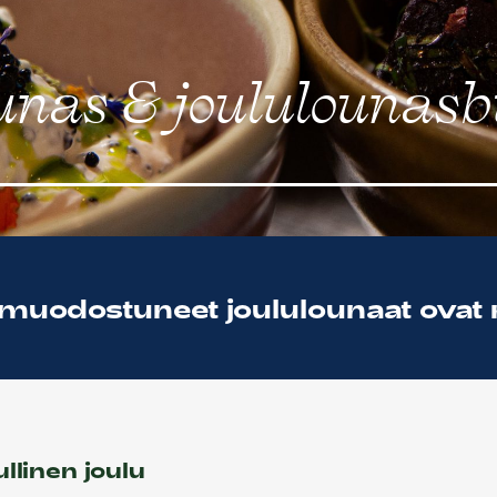
unas & joululounasb
 muodostuneet joululounaat ovat n
llinen joulu