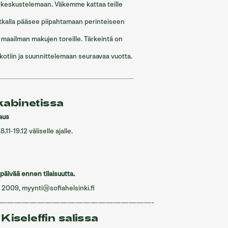
dä keskustelemaan. Väkemme kattaa teille
tkalla pääsee piipahtamaan perinteiseen
maailman makujen toreille. Tärkeintä on
 kotiin ja suunnittelemaan seuraavaa vuotta.
abinetissa
aus
11-19.12 väliselle ajalle.
päivää ennen tilaisuutta.
2009, myynti@sofiahelsinki.fi
————————————————————-
Kiseleffin salissa