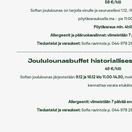
58 €/hlö
Sofian joululounas on tarjolla sinulle ja seurueellesi 1.12
pöytävarauksella
ma – pe 11:0
Pöytävaraus min. 4hl
Allergeenit ja pääruokavalinnat: viimeistään 7
Tiedustelut ja varaukset:
Sofia ravintola p. 044-978 2
—————————————————
—————————
Joululounasbuffet
historiallise
49 €/hlö
Sofian joululounas järjestetään
9.12 ja 16.12 klo 11.00-14.30,
mol
kannattaa varata etukät
Allergeenit: viimeistään 7 päivää enn
Tiedustelut ja varaukset:
Sofia ravintola p. 044-978 2