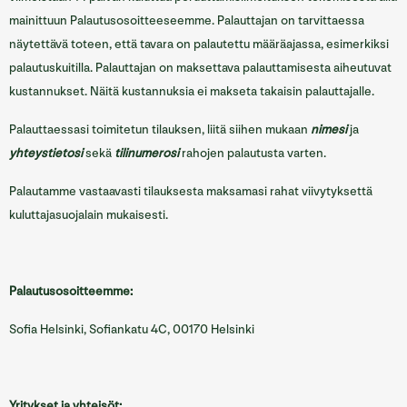
mainittuun Palautusosoitteeseemme. Palauttajan on tarvittaessa
näytettävä toteen, että tavara on palautettu määräajassa, esimerkiksi
palautuskuitilla. Palauttajan on maksettava palauttamisesta aiheutuvat
kustannukset. Näitä kustannuksia ei makseta takaisin palauttajalle.
Palauttaessasi toimitetun tilauksen, liitä siihen mukaan
nimesi
ja
yhteystietosi
sekä
tilinumerosi
rahojen palautusta varten.
Palautamme vastaavasti tilauksesta maksamasi rahat viivytyksettä
kuluttajasuojalain mukaisesti.
Palautusosoitteemme:
Sofia Helsinki, Sofiankatu 4C, 00170 Helsinki
Yritykset ja yhteisöt: