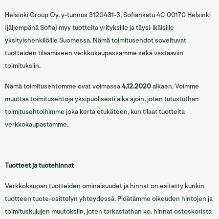
Sofian ravintolat
Helsinki Group Oy, y-tunnus 3120431-3,
Sofiankatu 4C 00170 Helsinki
(jäljempänä Sofia) myy tuotteita yrityksille ja täysi-ikäisille
Sofian tilat
yksityishenkilöille Suomessa. Nämä toimitusehdot soveltuvat
Info/Historia
tuotteiden tilaamiseen verkkokaupassamme sekä vastaaviin
toimituksiin.
Yhteystiedot
Nämä toimitusehtomme ovat voimassa
4.12.2020
alkaen. Voimme
English
muuttaa toimitusehtoja yksipuolisesti aika ajoin, joten tutustuthan
toimitusehtoihimme joka kerta etukäteen, kun tilaat tuotteita
verkkokaupastamme.
Tuotteet ja tuotehinnat
Verkkokaupan tuotteiden ominaisuudet ja hinnat on esitetty kunkin
tuotteen tuote-esittelyn yhteydessä. Pidätämme oikeuden hintojen ja
toimituskulujen muutoksiin, joten tarkastathan ko. hinnat ostoskorista