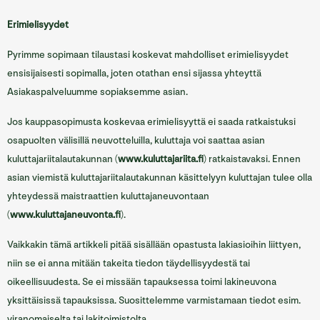
Erimielisyydet
Pyrimme sopimaan tilaustasi koskevat mahdolliset erimielisyydet
ensisijaisesti sopimalla, joten otathan ensi sijassa yhteyttä
Asiakaspalveluumme sopiaksemme asian.
Jos kauppasopimusta koskevaa erimielisyyttä ei saada ratkaistuksi
osapuolten välisillä neuvotteluilla, kuluttaja voi saattaa asian
kuluttajariitalautakunnan (
www.kuluttajariita.fi
) ratkaistavaksi. Ennen
asian viemistä kuluttajariitalautakunnan käsittelyyn kuluttajan tulee olla
yhteydessä maistraattien kuluttajaneuvontaan
(
www.kuluttajaneuvonta.fi
).
Vaikkakin tämä artikkeli pitää sisällään opastusta lakiasioihin liittyen,
niin se ei anna mitään takeita tiedon täydellisyydestä tai
oikeellisuudesta. Se ei missään tapauksessa toimi lakineuvona
yksittäisissä tapauksissa. Suosittelemme varmistamaan tiedot esim.
viranomaiselta tai lakitoimistolta.