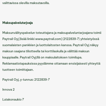
valittavissa olevilla maksutavoilla.
Maksupalvelutarjoaja
Maksunvälityspalvelun toteuttajana ja maksupalveluntarjoajana toimii
Paytrail Oyj [lisää linkki www.paytrail.com] (2122839-7) yhteistyössä
suomalaisten pankkien ja luottolaitosten kanssa. Paytrail Oyj näkyy
maksun saajana tiliotteella tai korttilaskulla ja välittää maksun
kauppiaalle. Paytrail Oyj:llä on maksulaitoksen toimilupa.
Reklamaatiotapauksissa pyydämme ottamaan ensisijaisesti yhteyttä
tuotteen toimittajaan.
Paytrail Oyj, y-tunnus: 2122839-7
Innova 2
Lutakonaukio 7