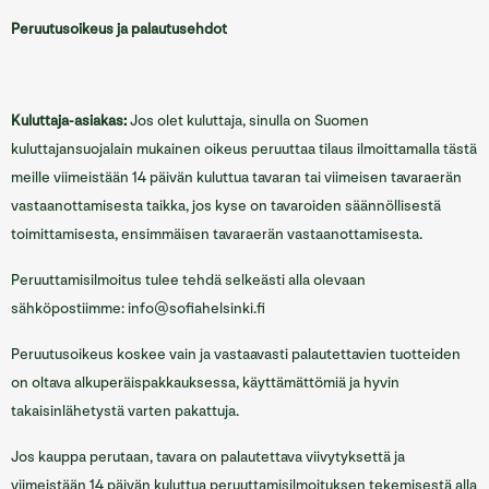
Peruutusoikeus ja palautusehdot
Kuluttaja-asiakas:
Jos olet kuluttaja, sinulla on Suomen
kuluttajansuojalain mukainen oikeus peruuttaa tilaus ilmoittamalla tästä
meille viimeistään 14 päivän kuluttua tavaran tai viimeisen tavaraerän
vastaanottamisesta taikka, jos kyse on tavaroiden säännöllisestä
toimittamisesta, ensimmäisen tavaraerän vastaanottamisesta.
Peruuttamisilmoitus tulee tehdä selkeästi alla olevaan
sähköpostiimme: info@sofiahelsinki.fi
Peruutusoikeus koskee vain ja vastaavasti palautettavien tuotteiden
on oltava alkuperäispakkauksessa, käyttämättömiä ja hyvin
takaisinlähetystä varten pakattuja.
Jos kauppa perutaan, tavara on palautettava viivytyksettä ja
viimeistään 14 päivän kuluttua peruuttamisilmoituksen tekemisestä alla