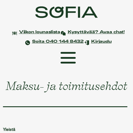
Viikon lounaslista
Kysyttävää? Avaa chat!
Soita 040 144 8432
Kirjaudu
Etusivu
Maksu- ja toimitusehdot
Coworking
Tapahtumat ja kokoukset
Yksityistilaisuudet
Juhlat
Yleistä