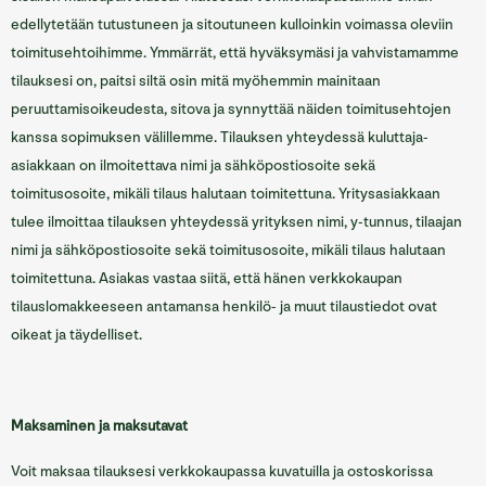
edellytetään tutustuneen ja sitoutuneen kulloinkin voimassa oleviin
toimitusehtoihimme. Ymmärrät, että hyväksymäsi ja vahvistamamme
tilauksesi on, paitsi siltä osin mitä myöhemmin mainitaan
peruuttamisoikeudesta, sitova ja synnyttää näiden toimitusehtojen
kanssa sopimuksen välillemme. Tilauksen yhteydessä kuluttaja-
asiakkaan on ilmoitettava nimi ja sähköpostiosoite sekä
toimitusosoite, mikäli tilaus halutaan toimitettuna. Yritysasiakkaan
tulee ilmoittaa tilauksen yhteydessä yrityksen nimi, y-tunnus, tilaajan
nimi ja sähköpostiosoite sekä toimitusosoite, mikäli tilaus halutaan
toimitettuna. Asiakas vastaa siitä, että hänen verkkokaupan
tilauslomakkeeseen antamansa henkilö- ja muut tilaustiedot ovat
oikeat ja täydelliset.
Maksaminen ja maksutavat
Voit maksaa tilauksesi verkkokaupassa kuvatuilla ja ostoskorissa