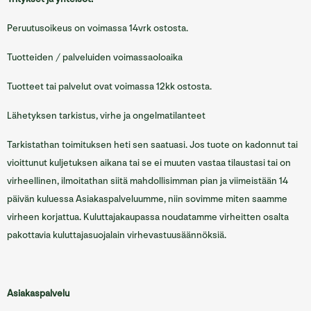
Peruutusoikeus on voimassa 14vrk ostosta.
Tuotteiden / palveluiden voimassaoloaika
Tuotteet tai palvelut ovat voimassa 12kk ostosta.
Lähetyksen tarkistus, virhe ja ongelmatilanteet
Tarkistathan toimituksen heti sen saatuasi. Jos tuote on kadonnut tai
vioittunut kuljetuksen aikana tai se ei muuten vastaa tilaustasi tai on
virheellinen, ilmoitathan siitä mahdollisimman pian ja viimeistään 14
päivän kuluessa Asiakaspalveluumme, niin sovimme miten saamme
virheen korjattua. Kuluttajakaupassa noudatamme virheitten osalta
pakottavia kuluttajasuojalain virhevastuusäännöksiä.
Asiakaspalvelu