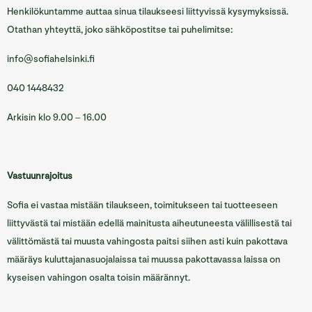
Henkilökuntamme auttaa sinua tilaukseesi liittyvissä kysymyksissä.
Otathan yhteyttä, joko sähköpostitse tai puhelimitse:
info@sofiahelsinki.fi
040 1448432
Arkisin klo 9.00 – 16.00
Vastuunrajoitus
Sofia ei vastaa mistään tilaukseen, toimitukseen tai tuotteeseen
liittyvästä tai mistään edellä mainitusta aiheutuneesta välillisestä tai
välittömästä tai muusta vahingosta paitsi siihen asti kuin pakottava
määräys kuluttajanasuojalaissa tai muussa pakottavassa laissa on
kyseisen vahingon osalta toisin määrännyt.