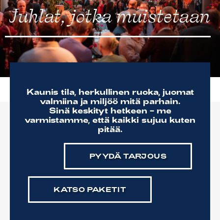
Juhlat, jotka muistetaan
Sofian ravintolat
Sofian tilat
Info/Historia
Yhteystiedot
English
Kaunis tila, herkullinen ruoka, juomat
valmiina ja miljöö mitä parhain.
Sinä keskityt hetkeen – me
varmistamme, että kaikki sujuu kuten
pitää.
PYYDÄ TARJOUS
KATSO PAKETIT