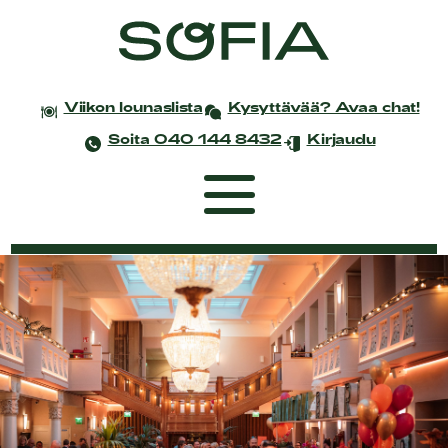
Viikon lounaslista
Kysyttävää? Avaa chat!
Soita 040 144 8432
Kirjaudu
Etusivu
Coworking
Tapahtumat ja kokoukset
Yksityistilaisuudet
Juhlat