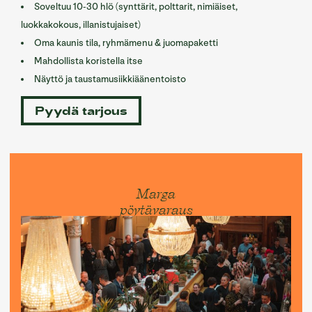
Soveltuu 10-30 hlö (synttärit, polttarit, nimiäiset,
luokkakokous, illanistujaiset)
Oma kaunis tila, ryhmämenu & juomapaketti
Mahdollista koristella itse
Näyttö ja taustamusiikkiäänentoisto
Pyydä tarjous
Marga
pöytävaraus