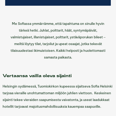
Me Sofiassa ymmärrämme, että tapahtuma on sinulle hyvin
tärkeä hetki. Juhlat, polttarit, häät, syntymäpäivät,
valmistujaiset, illanistujaiset, polttarit, ystäväporukan bileet –
meiltä löytyy tilat, tarjoilut ja upeat osaajat, jotka tekevät
tilaisuudestasi ikimuistoisen. Kaikki helposti ja huolettomasti
samasta paikasta.
Vertaansa vailla oleva sijainti
Helsingin sydämessä, Tuomiokirkon kupeessa sijaitseva Sofia Helsinki
tarjoaa vieraille unohtumattoman miljöön juhlien viettoon. Keskeinen
sijainti tekee vieraiden saapumisesta vaivatonta, ja useat laadukkaat
hotellit tarjoavat majoitusmahdollisuuksia kauempaa saapuville.