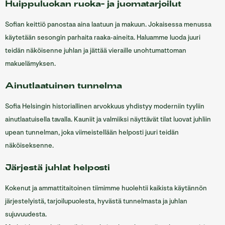
Huippuluokan ruoka- ja juomatarjoilut
Sofian keittiö panostaa aina laatuun ja makuun. Jokaisessa menussa
käytetään sesongin parhaita raaka-aineita. Haluamme luoda juuri
teidän näköisenne juhlan ja jättää vieraille unohtumattoman
makuelämyksen.
Ainutlaatuinen tunnelma
Sofia Helsingin historiallinen arvokkuus yhdistyy moderniin tyyliin
ainutlaatuisella tavalla. Kauniit ja valmiiksi näyttävät tilat luovat juhliin
upean tunnelman, joka viimeistellään helposti juuri teidän
näköiseksenne.
Järjestä juhlat helposti
Kokenut ja ammattitaitoinen tiimimme huolehtii kaikista käytännön
järjestelyistä, tarjoilupuolesta, hyvästä tunnelmasta ja juhlan
sujuvuudesta.