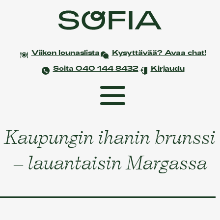
Viikon lounaslista
Kysyttävää? Avaa chat!
Soita 040 144 8432
Kirjaudu
Kaupungin ihanin brunssi
Etusivu
Coworking
– lauantaisin Margassa
Tapahtumat ja kokoukset
Yksityistilaisuudet
Juhlat