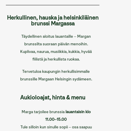
Sofian ravintolat
Herkullinen, hauska ja helsinkiläinen
Sofian tilat
brunssi Margassa
Info/Historia
Täydellinen aloitus lauantaille – Margan
Yhteystiedot
brunssilta suoraan päivän menoihin.
Kuplivaa, naurua, musiikkia, kukkia, hyvää
English
fiilistä ja herkullista ruokaa.
Tervetuloa kaupungin herkullisimmalle
brunssille Margaan Helsingin sydämeen.
Aukioloajat, hinta & menu
Marga tarjoilee brunssia
lauantaisin klo
11.00–15.00
Tule silloin kun sinulle sopii – osa saapuu