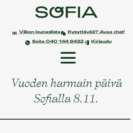
Viikon lounaslista
Kysyttävää? Avaa chat!
Soita 040 144 8432
Kirjaudu
Vuoden harmain päivä
Etusivu
Coworking
Sofialla 8.11.
Tapahtumat ja kokoukset
Yksityistilaisuudet
Juhlat