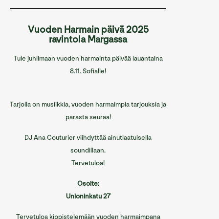
Sofian ravintolat
Vuoden Harmain päivä 2025
Sofian tilat
ravintola Margassa
Info/Historia
Tule juhlimaan vuoden harmainta päivää lauantaina
Yhteystiedot
8.11. Sofialle!
English
Tarjolla on musiikkia, vuoden harmaimpia tarjouksia ja
parasta seuraa!
DJ Ana Couturier viihdyttää ainutlaatuisella
soundillaan.
Tervetuloa!
Osoite:
Unioninkatu 27
Tervetuloa kippistelemään vuoden harmaimpana