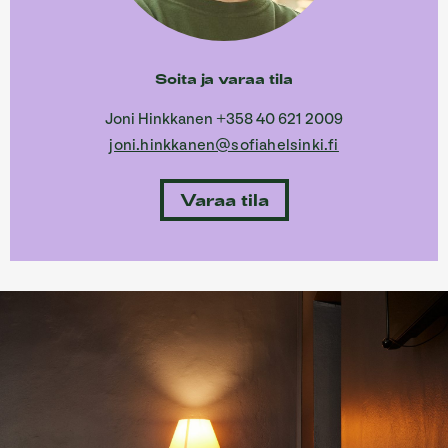
Soita ja varaa tila
Joni Hinkkanen +358 40 621 2009
joni.hinkkanen@sofiahelsinki.fi
Varaa tila