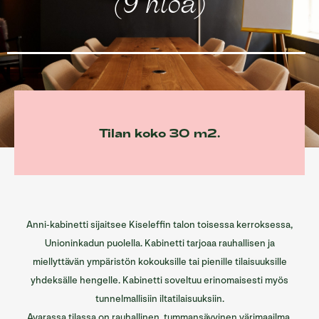
(9 hlöä)
Sofian ravintolat
Sofian tilat
Info/Historia
Yhteystiedot
English
Tilan koko 30 m2.
Anni-kabinetti sijaitsee Kiseleffin talon toisessa kerroksessa,
Unioninkadun puolella. Kabinetti tarjoaa rauhallisen ja
miellyttävän ympäristön kokouksille tai pienille tilaisuuksille
yhdeksälle hengelle. Kabinetti soveltuu erinomaisesti myös
tunnelmallisiin iltatilaisuuksiin.
Avarassa tilassa on rauhallinen, tummansävyinen värimaailma,