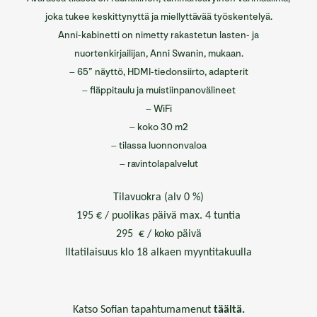
joka tukee keskittynyttä ja miellyttävää työskentelyä.
Anni-kabinetti on nimetty rakastetun lasten- ja
nuortenkirjailijan, Anni Swanin, mukaan.
– 65” näyttö, HDMI-tiedonsiirto, adapterit
– fläppitaulu ja muistiinpanovälineet
– WiFi
– koko 30 m2
– tilassa luonnonvaloa
– ravintolapalvelut
Tilavuokra (alv 0 %)
195 € / puolikas päivä max. 4 tuntia
295 € / koko päivä
Iltatilaisuus klo 18 alkaen myyntitakuulla
Katso Sofian tapahtumamenut
täältä.