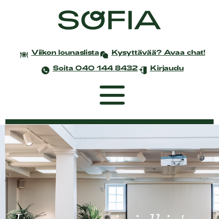
Viikon lounaslista
Kysyttävää? Avaa chat!
Soita 040 144 8432
Kirjaudu
Etusivu
Coworking
Tapahtumat ja kokoukset
Yksityistilaisuudet
Juhlat