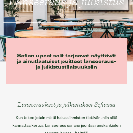
Lanseeraus ja julkistus
Sofian ravintolat
Sofian tilat
Info/Historia
Yhteystiedot
English
Sofian upeat salit tarjoavat näyttävät
ja ainutlaatuiset puitteet lanseeraus-
ja julkistustilaisuuksiin
Lanseeraukset ja julkistukset Sofiassa
Kun tekee jotain mistä haluaa ihmisten tietävän, niin siitä
kannattaa kertoa. Lanseeraus sanana juontaa ranskankielen