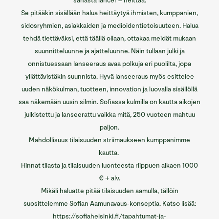
sanasta lancer – heittää.
Se pitääkin sisällään halua heittäytyä ihmisten, kumppanien,
sidosryhmien, asiakkaiden ja medioidentietoisuuteen. Halua
tehdä tiettäväksi, että täällä ollaan, ottakaa meidät mukaan
suunnitteluunne ja ajatteluunne. Näin tullaan julki ja
onnistuessaan lanseeraus avaa polkuja eri puolilta, jopa
yllättävistäkin suunnista. Hyvä lanseeraus myös esittelee
uuden näkökulman, tuotteen, innovation ja luovalla sisällöllä
saa näkemään uusin silmin. Sofiassa kulmilla on kautta aikojen
julkistettu ja lanseerattu vaikka mitä, 250 vuoteen mahtuu
paljon.
Mahdollisuus tilaisuuden striimaukseen kumppanimme
kautta.
Hinnat tilasta ja tilaisuuden luonteesta riippuen alkaen 1000
€ + alv.
Mikäli haluatte pitää tilaisuuden aamulla, tällöin
suosittelemme Sofian Aamunavaus-konseptia. Katso lisää:
https://sofiahelsinki.fi/tapahtumat-ja-