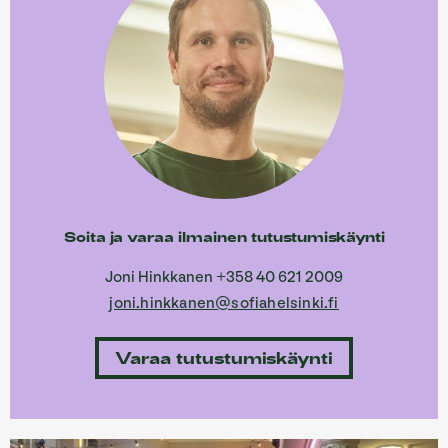
Soita ja varaa ilmainen tutustumiskäynti
Joni Hinkkanen +358 40 621 2009
joni.hinkkanen@sofiahelsinki.fi
Varaa tutustumiskäynti