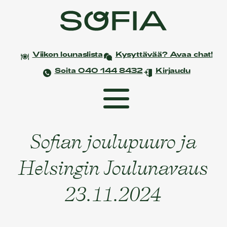
Viikon lounaslista
Kysyttävää? Avaa chat!
Soita 040 144 8432
Kirjaudu
Sofian joulupuuro ja
Etusivu
Coworking
Helsingin Joulunavaus
Tapahtumat ja kokoukset
23.11.2024
Yksityistilaisuudet
Juhlat