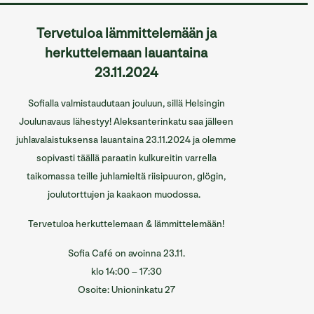
Sofian ravintolat
Tervetuloa lämmittelemään ja
Sofian tilat
herkuttelemaan lauantaina
23.11.2024
Info/Historia
Yhteystiedot
Sofialla valmistaudutaan jouluun, sillä Helsingin
Joulunavaus lähestyy! Aleksanterinkatu saa jälleen
English
juhlavalaistuksensa lauantaina 23.11.2024 ja olemme
sopivasti täällä paraatin kulkureitin varrella
taikomassa teille juhlamieltä riisipuuron, glögin,
joulutorttujen ja kaakaon muodossa.
Tervetuloa herkuttelemaan & lämmittelemään!
Sofia Café on avoinna 23.11.
klo 14:00 – 17:30
Osoite: Unioninkatu 27