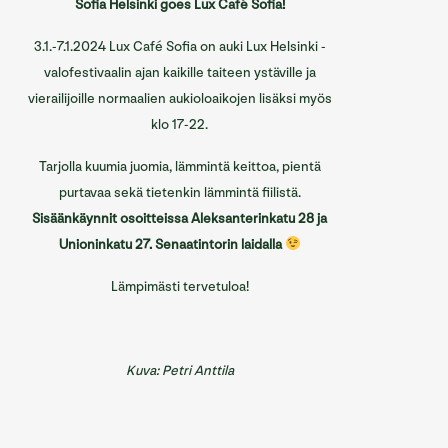
Sofia Helsinki goes Lux Café Sofia!
Sofian ravintolat
3.1.-7.1.2024 Lux Café Sofia on auki Lux Helsinki -
Sofian tilat
valofestivaalin ajan kaikille taiteen ystäville ja
vierailijoille normaalien aukioloaikojen lisäksi myös
Info/Historia
klo 17-22.
Yhteystiedot
Tarjolla kuumia juomia, lämmintä keittoa, pientä
English
purtavaa sekä tietenkin lämmintä fiilistä.
Sisäänkäynnit osoitteissa Aleksanterinkatu 28 ja
Unioninkatu 27. Senaatintorin laidalla
Lämpimästi tervetuloa!
Kuva: Petri Anttila