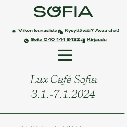
Viikon lounaslista
Kysyttävää? Avaa chat!
Soita 040 144 8432
Kirjaudu
Lux Café Sofia
Etusivu
Coworking
3.1.-7.1.2024
Tapahtumat ja kokoukset
Yksityistilaisuudet
Juhlat