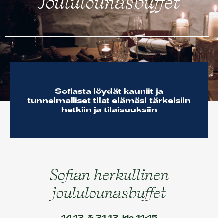
Joululounasbuffet
Sofian ravintolat
Sofian tilat
Info/Historia
Yhteystiedot
English
Sofiasta löydät kauniit ja
tunnelmalliset tilat elämäsi tärkeisiin
hetkiin ja tilaisuuksiin
Sofian herkullinen
joululounasbuffet
14.12. & 21.12. klo 11-15