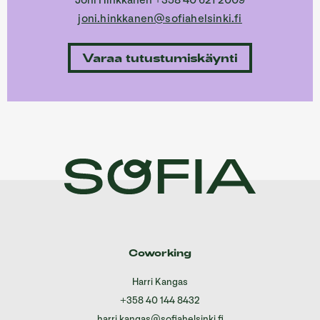
Joni Hinkkanen +358 40 621 2009
joni.hinkkanen@sofiahelsinki.fi
Varaa tutustumiskäynti
Coworking
Harri Kangas
+358 40 144 8432
harri.kangas@sofiahelsinki.fi