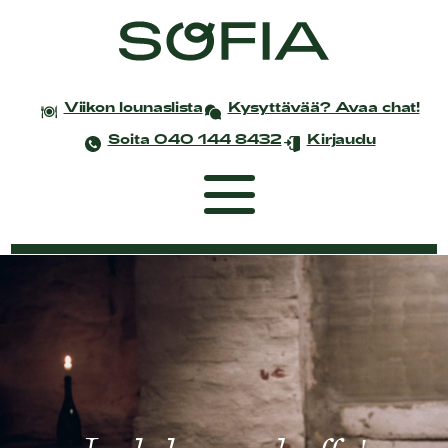
Viikon lounaslista
Kysyttävää? Avaa chat!
Soita 040 144 8432
Kirjaudu
Etusivu
Coworking
Tapahtumat ja kokoukset
Yksityistilaisuudet
Juhlat