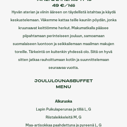
49 €/hlö
Hyvän aterian ja viinin ääreen on täydellistä istahtaa ja käydä
keskustelemaan. Väkemme kattaa teille kauniin pöydän, jonka
kruunaavat keittiömme herkut. Makumatkalla pääsee
piipahtamaan perinteiseen jouluun, samoamaan
suomalaiseen luontoon ja seikkailemaan maailman makujen
toreille. Tärkeintä on kuitenkin yhdessä olo. Siitä on hyvä
sitten jatkaa rauhoittumaan kotiin ja suunnittelemaan
seuraavaa vuotta.
JOULULOUNASBUFFET
MENU
Alkuruoka
Lapin Puikulaperunaa ja tilliä L, G
Riistaleikkeleitä M, G
Maa-artisokkaa paahdettuna ja pyreenä L, G