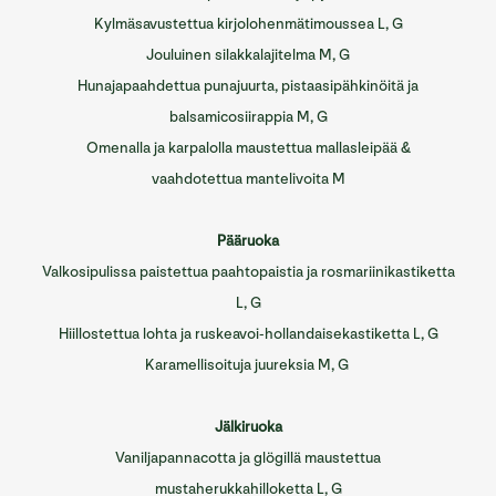
Kylmäsavustettua kirjolohenmätimoussea L, G
Jouluinen silakkalajitelma M, G
Hunajapaahdettua punajuurta, pistaasipähkinöitä ja
balsamicosiirappia M, G
Omenalla ja karpalolla maustettua mallasleipää &
vaahdotettua mantelivoita M
Pääruoka
Valkosipulissa paistettua paahtopaistia ja rosmariinikastiketta
L, G
Hiillostettua lohta ja ruskeavoi-hollandaisekastiketta L, G
Karamellisoituja juureksia M, G
Jälkiruoka
Vaniljapannacotta ja glögillä maustettua
mustaherukkahilloketta L, G