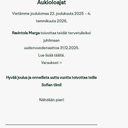
Aukioloajat
Sofian ravintolat
Vietämme joululomaa 22. joulukuuta 2025 – 4.
Sofian tilat
tammikuuta 2026.
Info/Historia
Ravintola Marga
toivottaa teidät tervetulleiksi
juhlimaan
Yhteystiedot
uudenvuodenaattoa 31.12.2025.
English
Lue lisää täältä.
Varaukset >
Hyvää joulua ja onnellista uutta vuotta toivottaa teille
Sofian tiimi!
Nähdään pian!