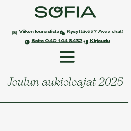
Viikon lounaslista
Kysyttävää? Avaa chat!
Soita 040 144 8432
Kirjaudu
Joulun aukioloajat 2025
Etusivu
Coworking
Tapahtumat ja kokoukset
Yksityistilaisuudet
Juhlat