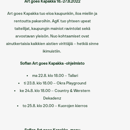
Art goes Kapakka 18.-27.8.2022
Sofian ravintolat
Art goes Kapakka tuo eloa kaupunkiin, iloa mieliin ja
Sofian tilat
rentoutta pakaroihin. AgK tuo yhteen upeat
taiteilijat, kaupungin mainiot ravintolat sekä
Info/Historia
arvostavan yleisön. Nuo kohtaamiset ovat
Yhteystiedot
ainutkertaisia kaikkien aistien virittäjiä – hetkiä sinne
ikimuistiin.
English
Sofian Art goes Kapakka -ohjelmisto
ma 22.8. klo 18.00 – Tallari
ti 23.8. klo 18.00 – Okra Playground
ke 24.8. klo 18.00 – Country & Werstern
Dekadenz
to 25.8. klo 20.00 – Kuorojen kierros