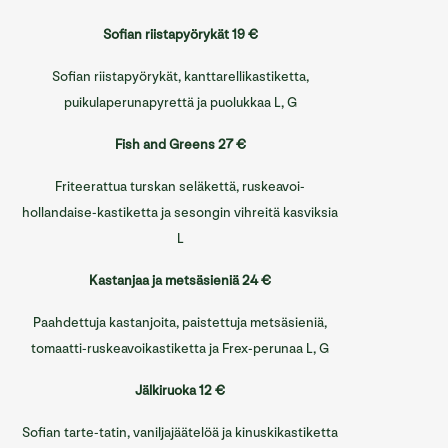
Sofian riistapyörykät 19 €
Sofian riistapyörykät, kanttarellikastiketta,
puikulaperunapyrettä ja puolukkaa L, G
Fish and Greens 27 €
Friteerattua turskan seläkettä, ruskeavoi-
hollandaise-kastiketta ja sesongin vihreitä kasviksia
L
Kastanjaa ja metsäsieniä 24 €
Paahdettuja kastanjoita, paistettuja metsäsieniä,
tomaatti-ruskeavoikastiketta ja Frex-perunaa L, G
Jälkiruoka 12 €
Sofian tarte-tatin, vaniljajäätelöä ja kinuskikastiketta