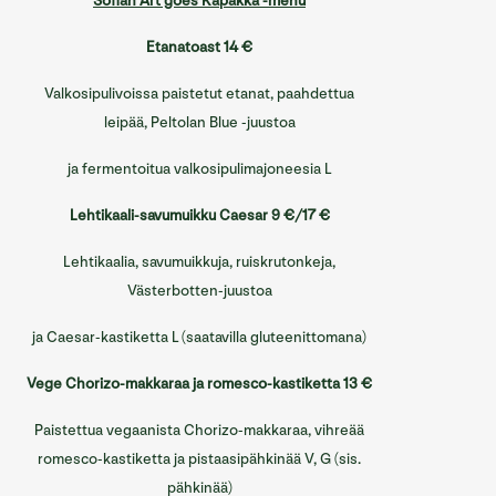
Sofian Art goes Kapakka -menu
Etanatoast 14 €
Valkosipulivoissa paistetut etanat, paahdettua
leipää, Peltolan Blue -juustoa
ja fermentoitua valkosipulimajoneesia L
Lehtikaali-savumuikku Caesar 9 €/17 €
Lehtikaalia, savumuikkuja, ruiskrutonkeja,
Västerbotten-juustoa
ja Caesar-kastiketta L (saatavilla gluteenittomana)
Vege Chorizo-makkaraa ja romesco-kastiketta 13 €
Paistettua vegaanista Chorizo-makkaraa, vihreää
romesco-kastiketta ja pistaasipähkinää V, G (sis.
pähkinää)