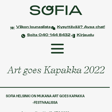
Viikon lounaslista
Kysyttävää? Avaa chat!
Soita 040 144 8432
Kirjaudu
Art goes Kapakka 2022
Etusivu
Coworking
Tapahtumat ja kokoukset
SOFIA HELSINKI ON MUKANA ART GOES KAPAKKA
Yksityistilaisuudet
-FESTIVAALISSA
Juhlat